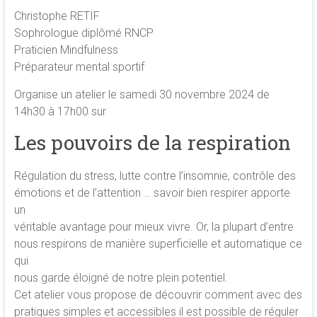
de
Christophe RETIF
la
Sophrologue diplômé RNCP
conscience
Praticien Mindfulness
et
Préparateur mental sportif
de
Organise un atelier le samedi 30 novembre 2024 de
développement
14h30 à 17h00 sur
de
la
Les pouvoirs de la respiration
merveilleuse
association
Régulation du stress, lutte contre l’insomnie, contrôle des
<b/>sophrologie,
émotions et de l’attention … savoir bien respirer apporte
méditation
un
et
véritable avantage pour mieux vivre. Or, la plupart d’entre
psychologie
nous respirons de manière superficielle et automatique ce
des
qui
ressources
nous garde éloigné de notre plein potentiel.
Cet atelier vous propose de découvrir comment avec des
pratiques simples et accessibles il est possible de réguler