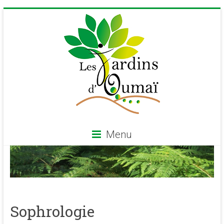
Skip
to
content
Menu
Les
Jardins
d'Oumaï
Sophrologie
Site
d'épanouissement