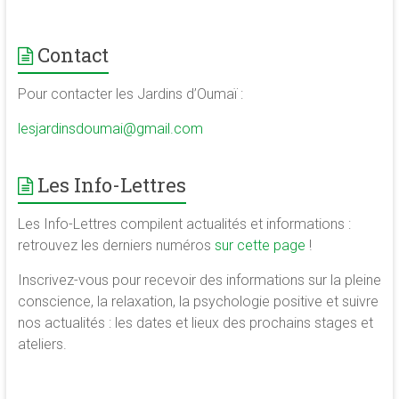
de
la
Contact
conscience
et
Pour contacter les Jardins d’Oumaï :
de
développement
lesjardinsdoumai@gmail.com
de
la
Les Info-Lettres
merveilleuse
association
Les Info-Lettres compilent actualités et informations :
<b/>sophrologie,
retrouvez les derniers numéros
sur cette page
!
méditation
et
Inscrivez-vous pour recevoir des informations sur la pleine
psychologie
conscience, la relaxation, la psychologie positive et suivre
des
nos actualités : les dates et lieux des prochains stages et
ressources
ateliers.