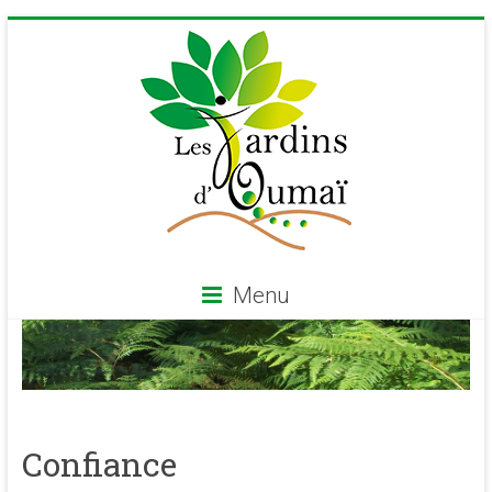
Skip
to
content
Menu
Les
Jardins
d'Oumaï
Confiance
Site
d'épanouissement