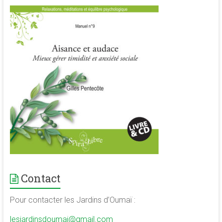
de
la
conscience
et
de
développement
de
la
merveilleuse
association
<b/>sophrologie,
méditation
et
psychologie
Contact
des
ressources
Pour contacter les Jardins d’Oumaï :
lesjardinsdoumai@gmail.com