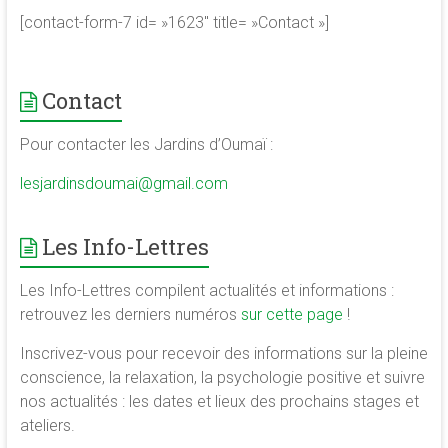
de
[contact-form-7 id= »1623″ title= »Contact »]
la
conscience
et
Contact
de
développement
Pour contacter les Jardins d’Oumaï :
de
lesjardinsdoumai@gmail.com
la
merveilleuse
association
Les Info-Lettres
<b/>sophrologie,
méditation
Les Info-Lettres compilent actualités et informations :
et
retrouvez les derniers numéros
sur cette page
!
psychologie
Inscrivez-vous pour recevoir des informations sur la pleine
des
conscience, la relaxation, la psychologie positive et suivre
ressources
nos actualités : les dates et lieux des prochains stages et
ateliers.