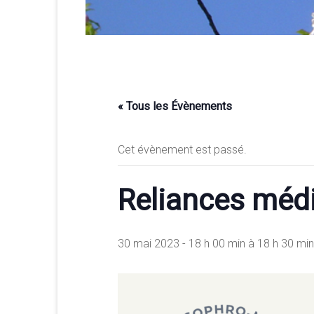
merveilleuse
association
<b/>sophrologie,
méditation
et
psychologie
des
« Tous les Évènements
ressources
Cet évènement est passé.
Reliances médi
30 mai 2023 - 18 h 00 min
à
18 h 30 min