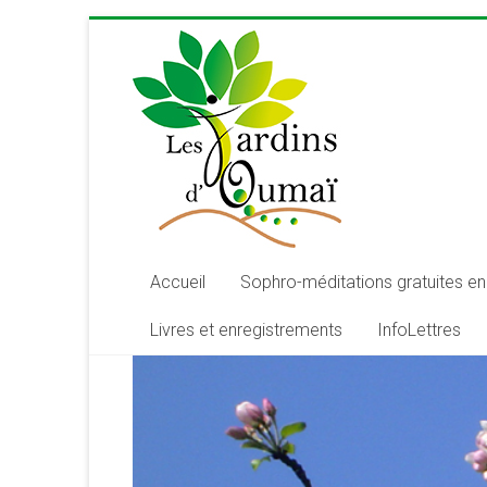
Skip
to
content
Les
Jardins
d'Oumaï
Site
d'épanouissement
de
Accueil
Sophro-méditations gratuites en 
la
Livres et enregistrements
InfoLettres
conscience
et
de
développement
de
la