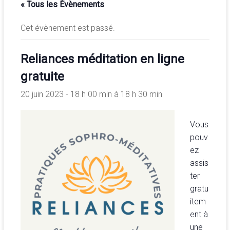
« Tous les Évènements
de
la
Cet évènement est passé.
conscience
et
Reliances méditation en ligne
de
développement
gratuite
de
20 juin 2023 - 18 h 00 min
à
18 h 30 min
la
merveilleuse
association
Vous
<b/>sophrologie,
pouv
méditation
ez
et
assis
psychologie
ter
des
gratu
ressources
item
ent à
une