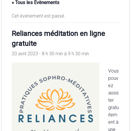
« Tous les Évènements
de
la
Cet évènement est passé.
conscience
et
Reliances méditation en ligne
de
développement
gratuite
de
20 avril 2023 - 8 h 30 min
à
9 h 30 min
la
merveilleuse
association
Vous
<b/>sophrologie,
pouv
méditation
ez
et
assis
psychologie
ter
des
gratu
ressources
item
ent à
une