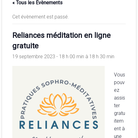
« Tous les Évènements
de
la
Cet évènement est passé.
conscience
et
Reliances méditation en ligne
de
développement
gratuite
de
19 septembre 2023 - 18 h 00 min
à
18 h 30 min
la
merveilleuse
association
Vous
<b/>sophrologie,
pouv
méditation
ez
et
assis
psychologie
ter
des
gratu
ressources
item
ent à
une