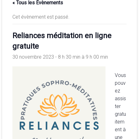
« Tous les Évènements
de
la
Cet évènement est passé.
conscience
et
Reliances méditation en ligne
de
développement
gratuite
de
30 novembre 2023 - 8 h 30 min
à
9 h 00 min
la
merveilleuse
association
Vous
<b/>sophrologie,
pouv
méditation
ez
et
assis
psychologie
ter
des
gratu
ressources
item
ent à
une