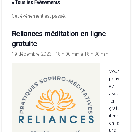
« Tous les Évènements
de
la
Cet évènement est passé.
conscience
et
Reliances méditation en ligne
de
développement
gratuite
de
19 décembre 2023 - 18 h 00 min
à
18 h 30 min
la
merveilleuse
association
Vous
<b/>sophrologie,
pouv
méditation
ez
et
assis
psychologie
ter
des
gratu
ressources
item
ent à
une