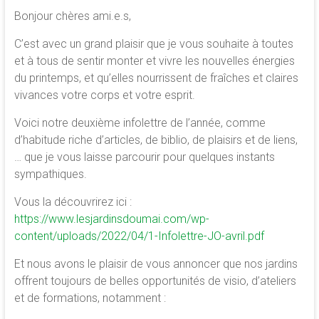
de
Bonjour chères ami.e.s,
la
C’est avec un grand plaisir que je vous souhaite à toutes
conscience
et à tous de sentir monter et vivre les nouvelles énergies
et
du printemps, et qu’elles nourrissent de fraîches et claires
de
vivances votre corps et votre esprit.
développement
de
Voici notre deuxième infolettre de l’année, comme
la
d’habitude riche d’articles, de biblio, de plaisirs et de liens,
merveilleuse
… que je vous laisse parcourir pour quelques instants
association
sympathiques.
<b/>sophrologie,
Vous la découvrirez ici :
méditation
https://www.lesjardinsdoumai.com/wp-
et
content/uploads/2022/04/1-Infolettre-JO-avril.pdf
psychologie
des
Et nous avons le plaisir de vous annoncer que nos jardins
ressources
offrent toujours de belles opportunités de visio, d’ateliers
et de formations, notamment :