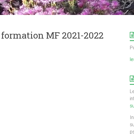
 formation MF 2021-2022
P
l
Le
i
s
I
su
ps