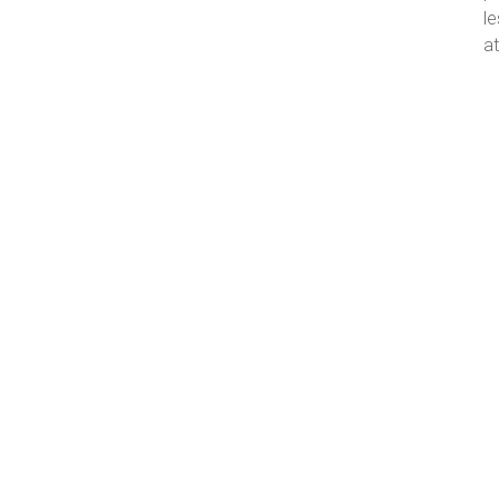
le
at