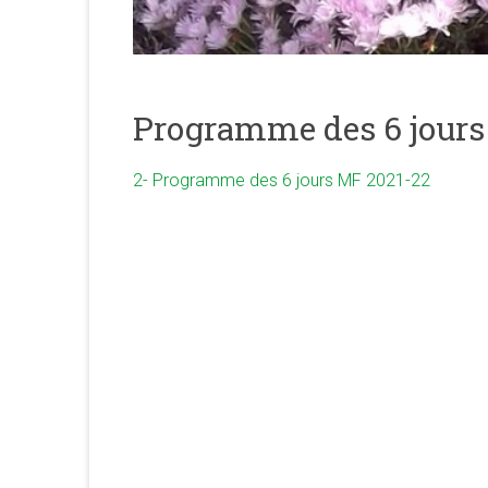
merveilleuse
association
<b/>sophrologie,
méditation
et
Programme des 6 jours
psychologie
des
2- Programme des 6 jours MF 2021-22
ressources