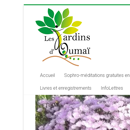
Skip
to
content
Les
Jardins
d'Oumaï
Site
d'épanouissement
de
Accueil
Sophro-méditations gratuites en 
la
Livres et enregistrements
InfoLettres
conscience
et
de
développement
de
la