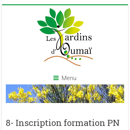
Skip
to
content
Menu
Les
Jardins
d'Oumaï
8- Inscription formation PN
Site
d'épanouissement