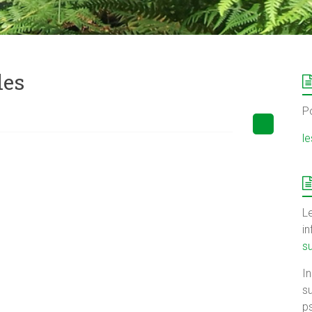
les
P
l
Le
i
s
I
su
ps