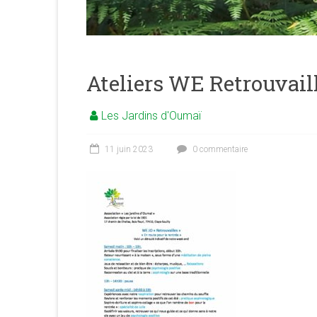
merveilleuse
association
<b/>sophrologie,
méditation
et
Ateliers WE Retrouvail
psychologie
des
Les Jardins d'Oumaï
ressources
11 juin 2023
0 commentaire