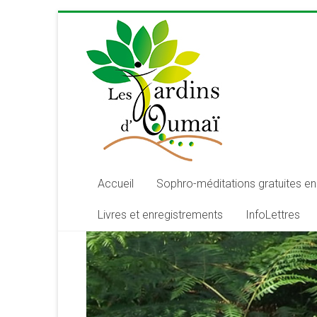
Skip
to
content
Les
Jardins
d'Oumaï
Site
d'épanouissement
de
Accueil
Sophro-méditations gratuites en 
la
Livres et enregistrements
InfoLettres
conscience
et
de
développement
de
la