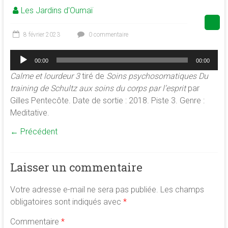
Les Jardins d'Oumaï
de
la
conscience
8 février 2023
0 commentaire
et
Lecteur
de
00:00
00:00
audio
développement
Calme et lourdeur 3
tiré de
Soins psychosomatiques Du
de
training de Schultz aux soins du corps par l’esprit
par
la
Gilles Pentecôte. Date de sortie : 2018. Piste 3. Genre :
merveilleuse
Meditative.
association
← Précédent
<b/>sophrologie,
méditation
et
Laisser un commentaire
psychologie
des
Votre adresse e-mail ne sera pas publiée.
Les champs
ressources
obligatoires sont indiqués avec
*
Commentaire
*