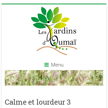
Skip
to
content
Menu
Les
Jardins
d'Oumaï
Calme et lourdeur 3
Site
d'épanouissement