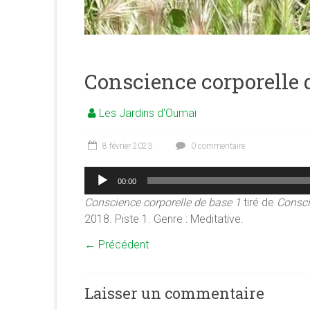
merveilleuse
association
<b/>sophrologie,
méditation
et
Conscience corporelle d
psychologie
des
Les Jardins d'Oumaï
ressources
8 février 2023
0 commentaire
Lecteur
00:00
audio
Conscience corporelle de base 1
tiré de
Consci
2018. Piste 1. Genre : Meditative.
← Précédent
Laisser un commentaire