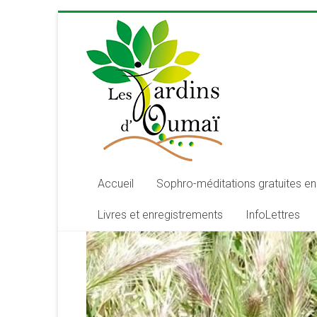
Skip
to
content
Les
Jardins
d'Oumaï
Site
d'épanouissement
de
Accueil
Sophro-méditations gratuites en 
la
Livres et enregistrements
InfoLettres
conscience
et
de
développement
de
la