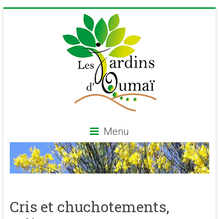
Skip
to
content
Menu
Les
Jardins
d'Oumaï
Cris et chuchotements,
Site
d'épanouissement