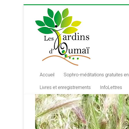
Skip
to
content
Les
Jardins
d'Oumaï
Site
d'épanouissement
de
Accueil
Sophro-méditations gratuites en 
la
Livres et enregistrements
InfoLettres
conscience
et
de
développement
de
la