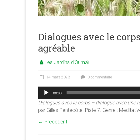
merveilleuse
association
<b/>sophrologie,
méditation
et
Dialogues avec le corp
psychologie
agréable
des
ressources
Les Jardins d'Oumaï
14 mars 2023
0 commentaire
Lecteur
00:00
audio
Dialogues avec le corps – dialogue avec une r
par Gilles Pentecôte. Piste 7. Genre : Meditativ
← Précédent