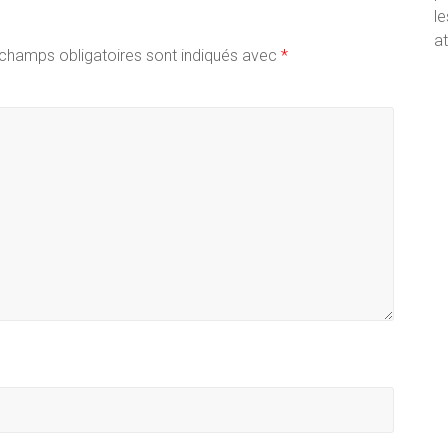
le
volume.
at
champs obligatoires sont indiqués avec
*