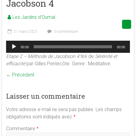
Jacobson 4
de
la
Les Jardins d'Oumaï
conscience
et
21 mars 2023
0 commentaire
de
développement
Lecteur
00:00
00:00
audio
de
Etape 2 – Méthode de Jacobson 4
tiré de
Sérénité et
la
efficacité
par Gilles Pentecôte. Genre : Meditative.
merveilleuse
association
← Précédent
<b/>sophrologie,
méditation
et
Laisser un commentaire
psychologie
des
Votre adresse e-mail ne sera pas publiée.
Les champs
ressources
obligatoires sont indiqués avec
*
Commentaire
*