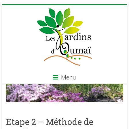
Skip
to
content
Menu
Les
Jardins
d'Oumaï
Etape 2 – Méthode de
Site
d'épanouissement