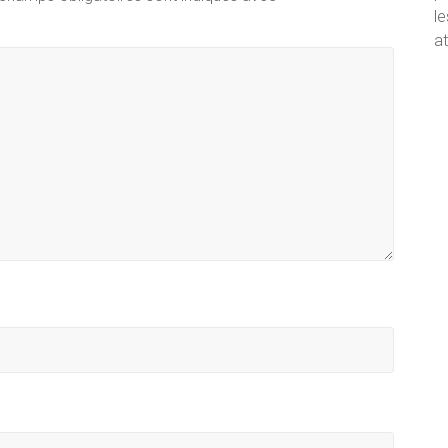
le
at