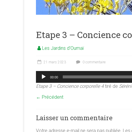
merveilleuse
association
<b/>sophrologie,
méditation
et
Etape 3 – Concience co
psychologie
des
Les Jardins d'Oumaï
ressources
21 mars 2023
0 commentaire
Lecteur
00:00
audio
Etape 3 – Concience corporelle 4
tiré de
Séréni
← Précédent
Laisser un commentaire
Votre adresse e-mail ne sera pas publiée.
Les 