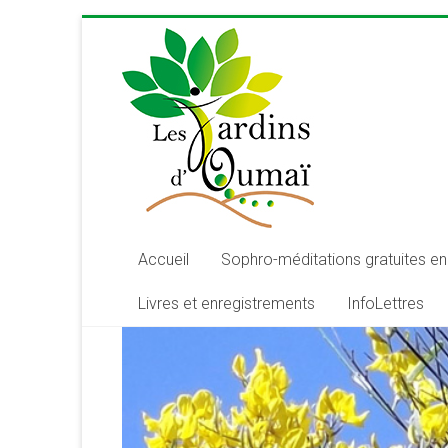
Skip
to
content
Les
Jardins
d'Oumaï
Site
d'épanouissement
de
Accueil
Sophro-méditations gratuites en 
la
Livres et enregistrements
InfoLettres
conscience
et
de
développement
de
la