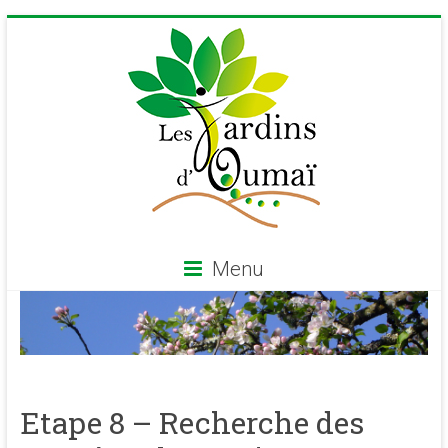
Skip
to
content
Menu
Les
Jardins
d'Oumaï
Etape 8 – Recherche des
Site
d'épanouissement