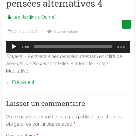
pensées alternatives 4
de
la
Les Jardins d'Oumaï
conscience
et
21 mars 2023
0 commentaire
de
développement
Lecteur
00:00
00:00
audio
de
Etape 8 – Recherche des pensées alternatives 4
tiré de
la
Sérénité et efficacité
par Gilles Pentecôte. Genre :
merveilleuse
Meditative.
association
<b/>sophrologie,
← Précédent
méditation
et
psychologie
Laisser un commentaire
des
ressources
Votre adresse e-mail ne sera pas publiée.
Les champs
obligatoires sont indiqués avec
*
Commentaire
*