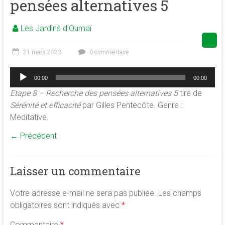
pensées alternatives 5
de
la
Les Jardins d'Oumaï
conscience
et
21 mars 2023
0 commentaire
de
développement
Lecteur
00:00
00:00
audio
de
Etape 8 – Recherche des pensées alternatives 5
tiré de
la
Sérénité et efficacité
par Gilles Pentecôte. Genre :
merveilleuse
Meditative.
association
<b/>sophrologie,
← Précédent
méditation
et
psychologie
Laisser un commentaire
des
ressources
Votre adresse e-mail ne sera pas publiée.
Les champs
obligatoires sont indiqués avec
*
Commentaire
*