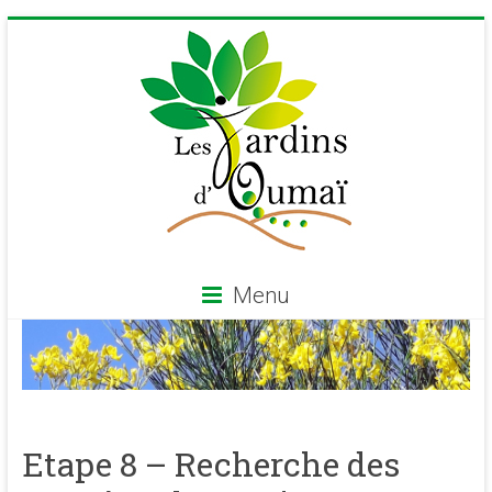
Skip
to
content
Menu
Les
Jardins
d'Oumaï
Etape 8 – Recherche des
Site
d'épanouissement