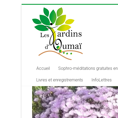
Skip
to
content
Les
Jardins
d'Oumaï
Site
d'épanouissement
de
Accueil
Sophro-méditations gratuites en 
la
Livres et enregistrements
InfoLettres
conscience
et
de
développement
de
la