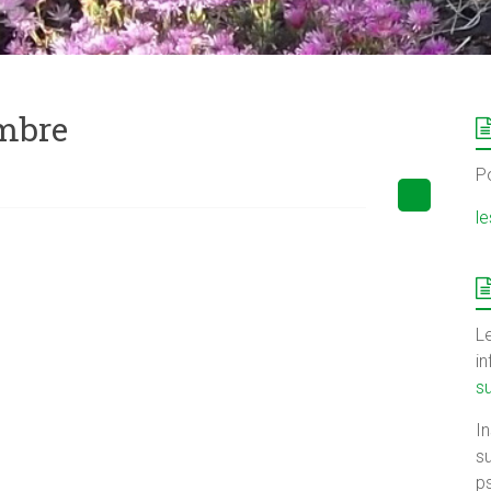
embre
P
l
Le
i
s
I
su
ps