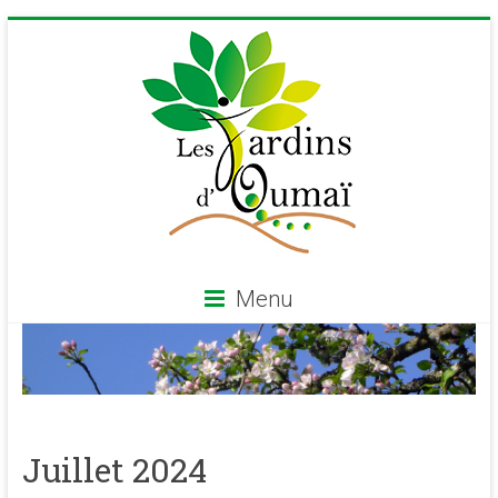
Skip
to
content
Menu
Les
Jardins
d'Oumaï
Juillet 2024
Site
d'épanouissement