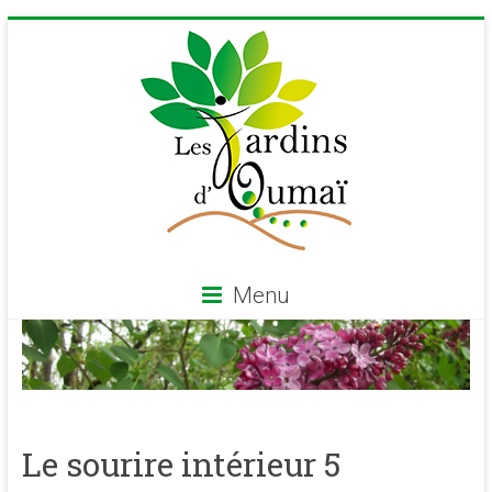
Skip
to
content
Menu
Les
Jardins
d'Oumaï
Le sourire intérieur 5
Site
d'épanouissement