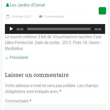
Les Jardins d'Oumaï
de
la
conscience
18 février 2023
0 commentaire
et
Lecteur
de
00:00
00:00
audio
développement
Le sourire intérieur 5
tiré de
Visualisations taoistes 2
par
de
Gilles Pentecôte. Date de sortie : 2013. Piste 18. Genre :
la
Meditative.
merveilleuse
← Précédent
association
<b/>sophrologie,
méditation
Laisser un commentaire
et
psychologie
Votre adresse e-mail ne sera pas publiée.
Les champs
des
obligatoires sont indiqués avec
*
ressources
Commentaire
*