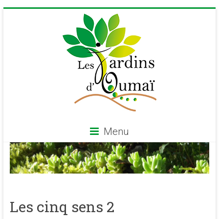
Skip
to
content
Menu
Les
Jardins
d'Oumaï
Les cinq sens 2
Site
d'épanouissement