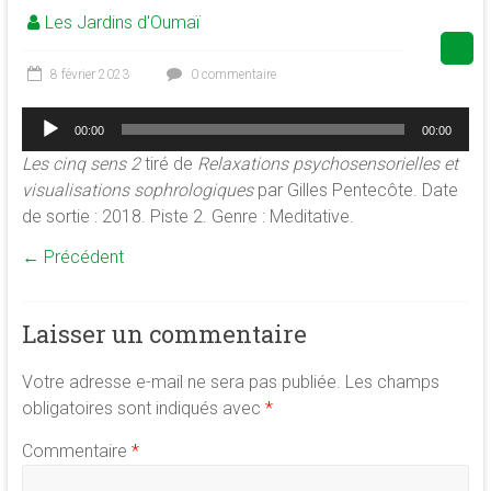
Les Jardins d'Oumaï
de
la
conscience
8 février 2023
0 commentaire
et
Lecteur
de
00:00
00:00
audio
développement
Les cinq sens 2
tiré de
Relaxations psychosensorielles et
de
visualisations sophrologiques
par Gilles Pentecôte. Date
la
de sortie : 2018. Piste 2. Genre : Meditative.
merveilleuse
← Précédent
association
<b/>sophrologie,
méditation
Laisser un commentaire
et
psychologie
Votre adresse e-mail ne sera pas publiée.
Les champs
des
obligatoires sont indiqués avec
*
ressources
Commentaire
*