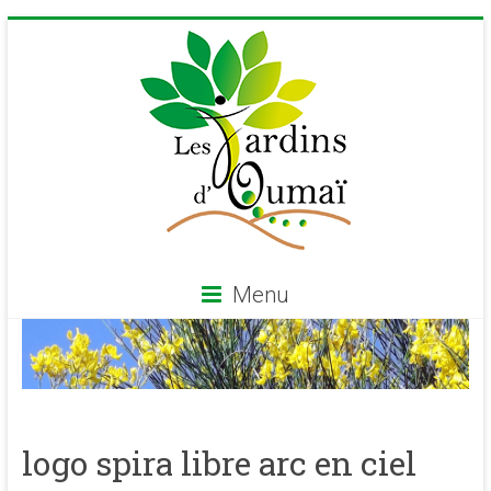
Skip
to
content
Menu
Les
Jardins
d'Oumaï
logo spira libre arc en ciel
Site
d'épanouissement