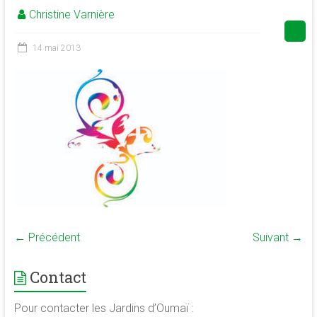
Christine Varnière
de
la
conscience
14 mai 2013
et
de
développement
de
la
merveilleuse
association
<b/>sophrologie,
méditation
et
psychologie
← Précédent
Suivant →
des
ressources
Contact
Pour contacter les Jardins d’Oumaï :