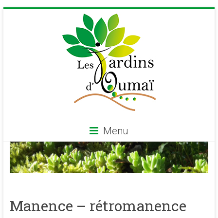
Skip
to
content
Menu
Les
Jardins
d'Oumaï
Manence – rétromanence
Site
d'épanouissement