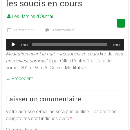
les soucis en cours
de
la
Les Jardins d'Oumaï
conscience
et
11 mars 2023
0 commentaire
de
développement
Lecteur
00:00
00:00
audio
de
Méditation avant la nuit – les soucis en cours
tiré de
Vers
la
un meilleur sommeil 2
par Gilles Pentecôte. Date de
merveilleuse
sortie : 2015. Piste 5. Genre : Meditative.
association
<b/>sophrologie,
← Précédent
méditation
et
psychologie
Laisser un commentaire
des
ressources
Votre adresse e-mail ne sera pas publiée.
Les champs
obligatoires sont indiqués avec
*
Commentaire
*