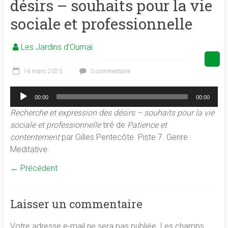
désirs – souhaits pour la vie
de
sociale et professionnelle
la
conscience
Les Jardins d'Oumaï
et
de
développement
14 mars 2023
0 commentaire
de
Lecteur
la
00:00
00:00
audio
merveilleuse
Recherche et expression des désirs – souhaits pour la vie
association
sociale et professionnelle
tiré de
Patience et
<b/>sophrologie,
contentement
par Gilles Pentecôte. Piste 7. Genre :
méditation
Meditative.
et
← Précédent
psychologie
des
ressources
Laisser un commentaire
Votre adresse e-mail ne sera pas publiée.
Les champs