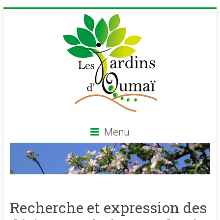
Skip
to
content
Menu
Les
Jardins
d'Oumaï
Recherche et expression des
Site
d'épanouissement