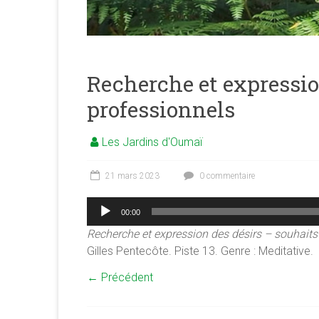
merveilleuse
association
<b/>sophrologie,
méditation
et
Recherche et expressio
psychologie
professionnels
des
ressources
Les Jardins d'Oumaï
21 mars 2023
0 commentaire
Lecteur
00:00
audio
Recherche et expression des désirs – souhaits
Gilles Pentecôte. Piste 13. Genre : Meditative.
← Précédent