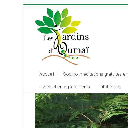
Skip
to
content
Les
Jardins
d'Oumaï
Site
d'épanouissement
de
Accueil
Sophro-méditations gratuites en 
la
Livres et enregistrements
InfoLettres
conscience
et
de
développement
de
la