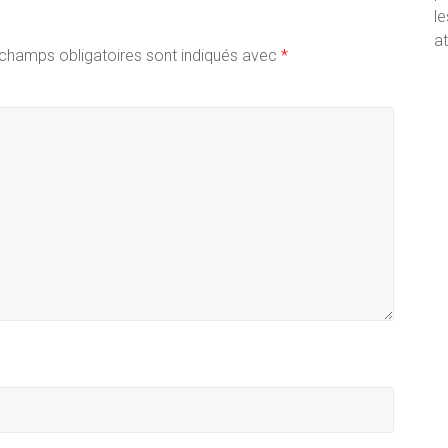
le
volume.
at
champs obligatoires sont indiqués avec
*