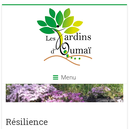
Skip
to
content
Menu
Les
Jardins
d'Oumaï
Résilience
Site
d'épanouissement