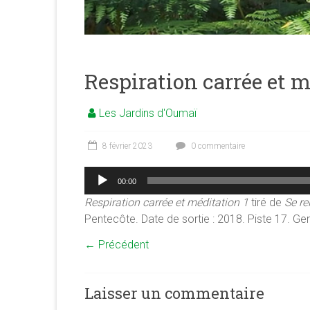
merveilleuse
association
<b/>sophrologie,
méditation
et
Respiration carrée et m
psychologie
des
Les Jardins d'Oumaï
ressources
8 février 2023
0 commentaire
Lecteur
00:00
audio
Respiration carrée et méditation 1
tiré de
Se re
Pentecôte. Date de sortie : 2018. Piste 17. Gen
← Précédent
Laisser un commentaire