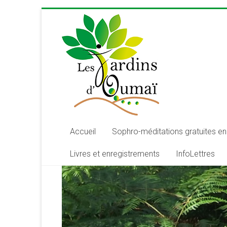
Skip
to
content
Les
Jardins
d'Oumaï
Site
d'épanouissement
de
Accueil
Sophro-méditations gratuites en 
la
Livres et enregistrements
InfoLettres
conscience
et
de
développement
de
la