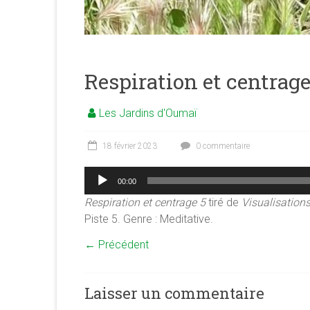
merveilleuse
association
<b/>sophrologie,
méditation
et
Respiration et centrage
psychologie
des
Les Jardins d'Oumaï
ressources
18 février 2023
0 commentaire
Lecteur
00:00
audio
Respiration et centrage 5
tiré de
Visualisations
Piste 5. Genre : Meditative.
← Précédent
Laisser un commentaire