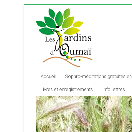
Skip
to
content
Les
Jardins
d'Oumaï
Site
d'épanouissement
de
Accueil
Sophro-méditations gratuites en 
la
Livres et enregistrements
InfoLettres
conscience
et
de
développement
de
la