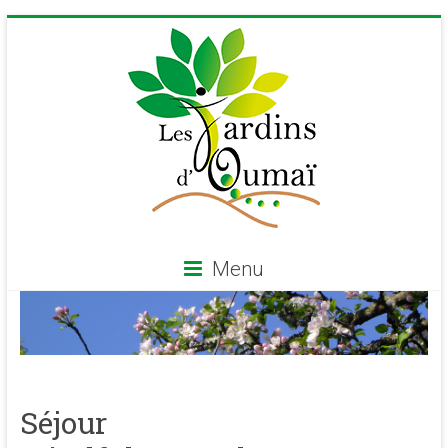
Skip
to
content
Menu
Les
Jardins
d'Oumaï
Séjour
Site
d'épanouissement