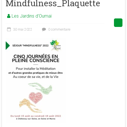
Mindfulness_Plaquette
de
la
Les Jardins d'Oumaï
conscience
et
30 mai 2022
0 commentaire
de
développement
de
la
merveilleuse
association
<b/>sophrologie,
méditation
et
psychologie
des
ressources