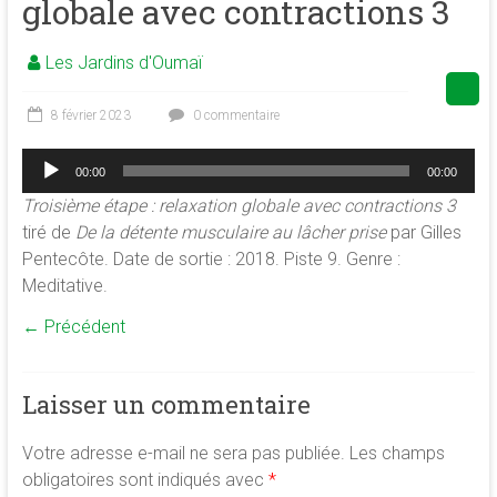
globale avec contractions 3
de
la
Les Jardins d'Oumaï
conscience
et
8 février 2023
0 commentaire
de
développement
Lecteur
00:00
00:00
audio
de
Troisième étape : relaxation globale avec contractions 3
la
tiré de
De la détente musculaire au lâcher prise
par Gilles
merveilleuse
Pentecôte. Date de sortie : 2018. Piste 9. Genre :
association
Meditative.
<b/>sophrologie,
méditation
← Précédent
et
psychologie
des
Laisser un commentaire
ressources
Votre adresse e-mail ne sera pas publiée.
Les champs
obligatoires sont indiqués avec
*