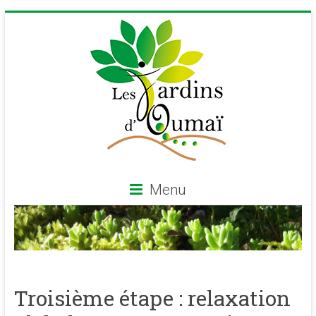
Skip
to
content
Menu
Les
Jardins
d'Oumaï
Troisième étape : relaxation
Site
d'épanouissement