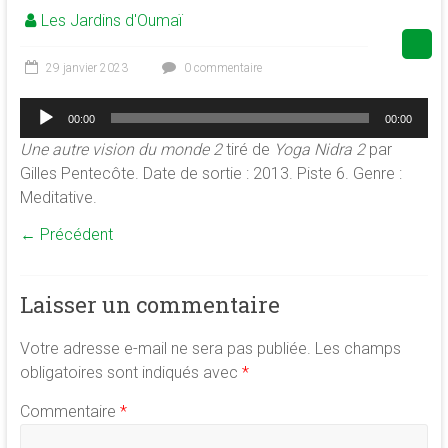
Les Jardins d'Oumaï
de
la
conscience
29 janvier 2023
0 commentaire
et
Lecteur
de
00:00
00:00
audio
développement
Une autre vision du monde 2
tiré de
Yoga Nidra 2
par
de
Gilles Pentecôte. Date de sortie : 2013. Piste 6. Genre :
la
Meditative.
merveilleuse
← Précédent
association
<b/>sophrologie,
méditation
Laisser un commentaire
et
psychologie
Votre adresse e-mail ne sera pas publiée.
Les champs
des
obligatoires sont indiqués avec
*
ressources
Commentaire
*