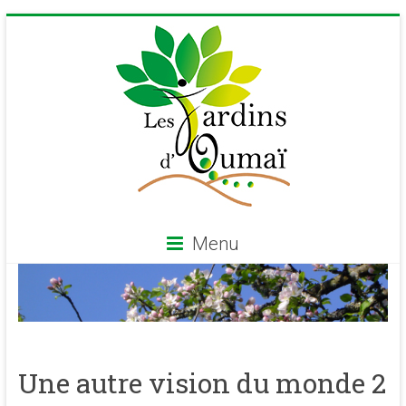
Skip
to
content
Menu
Les
Jardins
d'Oumaï
Une autre vision du monde 2
Site
d'épanouissement