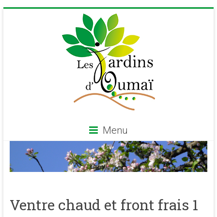
Skip
to
content
Menu
Les
Jardins
d'Oumaï
Ventre chaud et front frais 1
Site
d'épanouissement